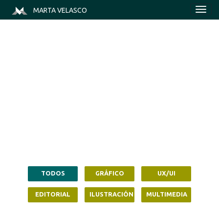
MARTA VELASCO
•
Diseño
gráfico y web
• Interfaces
[ UX / UI ]
•
Creatividad
digital
TODOS
GRÁFICO
UX/UI
EDITORIAL
ILUSTRACIÓN
MULTIMEDIA