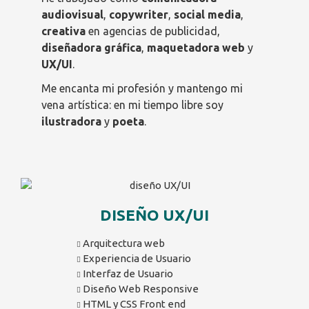
audiovisual
,
copywriter
,
social media
,
creativa
en agencias de publicidad,
diseñadora gráfica
,
maquetadora web
y
UX/UI
.
Me encanta mi profesión y mantengo mi
vena artística: en mi tiempo libre soy
ilustradora
y
poeta
.
DISEÑO UX/UI
Arquitectura web
Experiencia de Usuario
Interfaz de Usuario
Diseño Web Responsive
HTML y CSS Front end